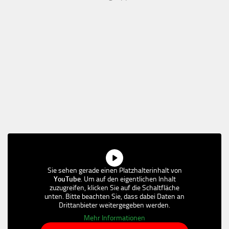
Sie sehen gerade einen Platzhalterinhalt von
YouTube
. Um auf den eigentlichen Inhalt
zuzugreifen, klicken Sie auf die Schaltfläche
unten. Bitte beachten Sie, dass dabei Daten an
Drittanbieter weitergegeben werden.
Mehr Informationen