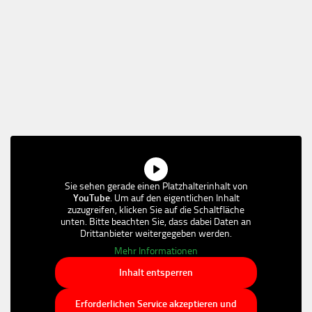
Sie sehen gerade einen Platzhalterinhalt von
YouTube
. Um auf den eigentlichen Inhalt
zuzugreifen, klicken Sie auf die Schaltfläche
unten. Bitte beachten Sie, dass dabei Daten an
Drittanbieter weitergegeben werden.
Mehr Informationen
Inhalt entsperren
Erforderlichen Service akzeptieren und