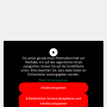
Sie sehen gerade einen Platzhalterinhalt von
YouTube
. Um auf den eigentlichen Inhalt
zuzugreifen, klicken Sie auf die Schaltfläche
unten. Bitte beachten Sie, dass dabei Daten an
Drittanbieter weitergegeben werden.
Mehr Informationen
Inhalt entsperren
Erforderlichen Service akzeptieren und
Inhalte entsperren