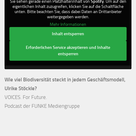
Sie sehen gerade einen Platzhalterinhalt von
Spotify
. Um auf den
eigentlichen Inhalt zuzugreifen, klicken Sie auf die Schaltfläche
unten. Bitte beachten Sie, dass dabei Daten an Drittanbieter
weitergegeben werden.
Mehr Informationen
Inhalt entsperren
Erforderlichen Service akzeptieren und Inhalte
entsperren
Wie viel Biodiversität steckt in jedem Geschäftsmodell,
Ulrike Stöckle?
VOICES. For Future.
Podcast der FUNKE Mediengruppe