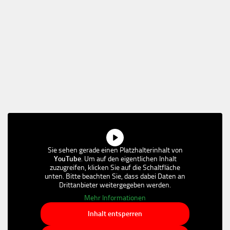
Sie sehen gerade einen Platzhalterinhalt von
YouTube
. Um auf den eigentlichen Inhalt
zuzugreifen, klicken Sie auf die Schaltfläche
unten. Bitte beachten Sie, dass dabei Daten an
Drittanbieter weitergegeben werden.
Mehr Informationen
Inhalt entsperren