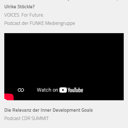
Ulrike Stöckle?
VOICES. For Future.
Podcast der FUNKE Mediengruppe
Die Relevanz der Inner Development Goals
Podcast CDR SUMMIT