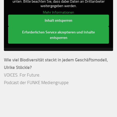
unten. Bitte beachten Sie, dass dabei Daten an Drittanbieter
weitergegeben werden.
Mehr Informationen
Inhalt entsperren
Erforderlichen Service akzeptieren und Inhalte
entsperren
Wie viel Biodiversität steckt in jedem Geschäftsmodell,
Ulrike Stöckle?
VOICES. For Future.
Podcast der FUNKE Mediengruppe