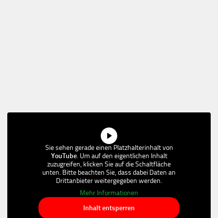
Sie sehen gerade einen Platzhalterinhalt von
YouTube
. Um auf den eigentlichen Inhalt
zuzugreifen, klicken Sie auf die Schaltfläche
unten. Bitte beachten Sie, dass dabei Daten an
Drittanbieter weitergegeben werden.
Mehr Informationen
Inhalt entsperren