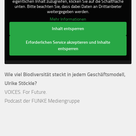
eigentlichen Inhalt zuzugreifen, klicken Sie auf die Schaltfläche
unten. Bitte beachten Sie, dass dabei Daten an Drittanbieter
weitergegeben werden.
Mehr Informationen
Inhalt entsperren
Erforderlichen Service akzeptieren und Inhalte
entsperren
Wie viel Biodiversität steckt in jedem Geschäftsmodell,
Ulrike Stöckle?
VOICES. For Future.
Podcast der FUNKE Mediengruppe